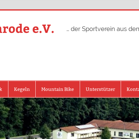
rode e.V.
… der Sportverein aus de
k
Kegeln
Mountain Bike
Unterstützer
Kont