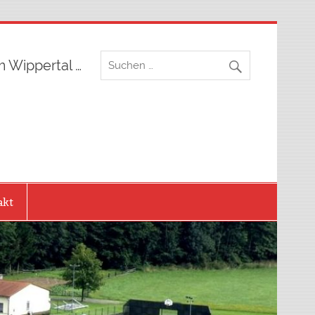
m Wippertal …
akt