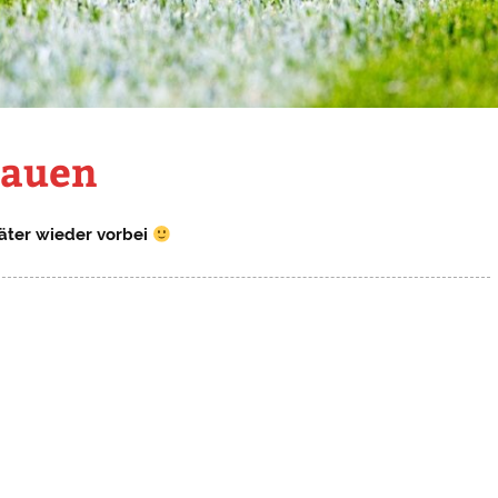
rauen
päter wieder vorbei