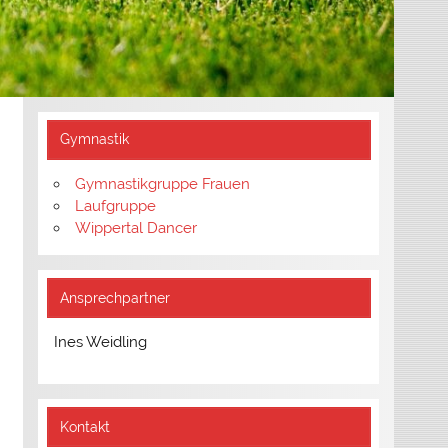
Gymnastik
Gymnastikgruppe Frauen
Laufgruppe
Wippertal Dancer
Ansprechpartner
Ines Weidling
Kontakt