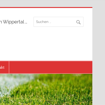
m Wippertal …
akt